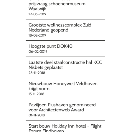
prijsvraag schoenenmuseum
Waalwijk
19-05-2019
Grootste wellnesscomplex Zuid
Nederland geopend
18-02-2019
Hoogste punt DOK40
06-02-2019
Laatste deel staalconstructie hal KCC
Nisbets geplaatst
28-11-2018
Nieuwbouw Honeywell Veldhoven
krijgt vorm
15-11-2018
Paviljoen Piushaven genomineerd
voor Architectenweb Award
01-11-2018
Start bouw Holiday Inn hotel - Flight
Forum Eindhoven