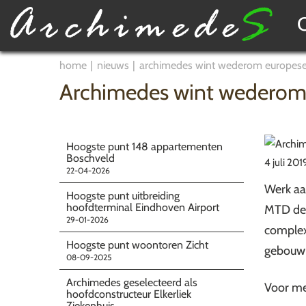
home
nieuws
archimedes wint wederom europese
Archimedes wint wederom
Hoogste punt 148 appartementen
Boschveld
4 juli 201
22-04-2026
Werk aa
Hoogste punt uitbreiding
hoofdterminal Eindhoven Airport
MTD de 
29-01-2026
complex
Hoogste punt woontoren Zicht
gebouw 
08-09-2025
Archimedes geselecteerd als
Voor me
hoofdconstructeur Elkerliek
Ziekenhuis