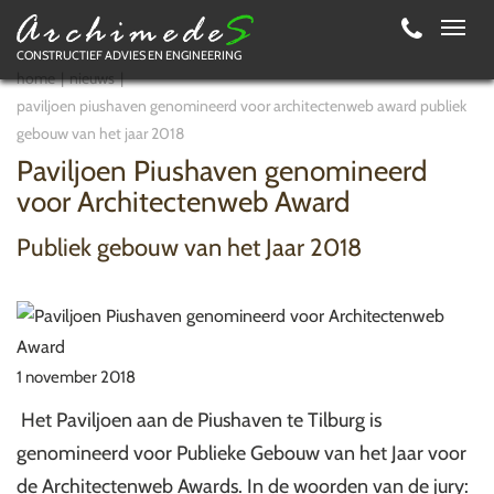
Toggl
CONSTRUCTIEF ADVIES EN ENGINEERING
navig
home
nieuws
paviljoen piushaven genomineerd voor architectenweb award publiek
gebouw van het jaar 2018
Paviljoen Piushaven genomineerd
voor Architectenweb Award
Publiek gebouw van het Jaar 2018
1 november 2018
Het Paviljoen aan de Piushaven te Tilburg is
genomineerd voor Publieke Gebouw van het Jaar voor
de Architectenweb Awards. In de woorden van de jury: