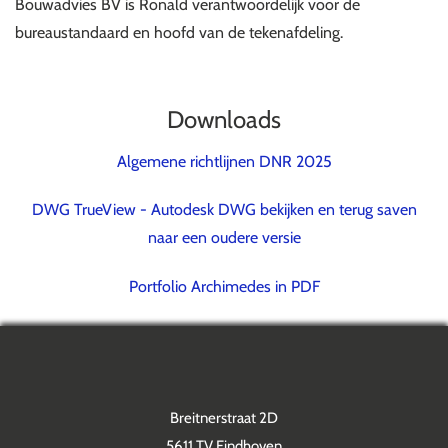
Bouwadvies BV is Ronald verantwoordelijk voor de
bureaustandaard en hoofd van de tekenafdeling.
Downloads
Algemene richtlijnen DNR 2025
DWG TrueView - Autodesk DWG bekijken en terug saven
naar een oudere versie
Portfolio Archimedes in PDF
Breitnerstraat 2D
5611 TV Eindhoven