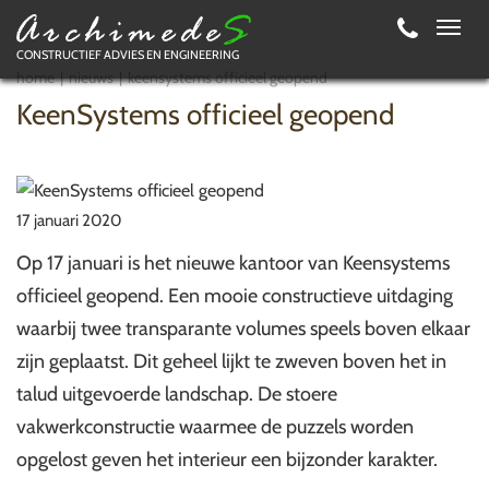
Toggl
CONSTRUCTIEF ADVIES EN ENGINEERING
navig
home
nieuws
keensystems officieel geopend
KeenSystems officieel geopend
17 januari 2020
Op 17 januari is het nieuwe kantoor van Keensystems
officieel geopend. Een mooie constructieve uitdaging
waarbij twee transparante volumes speels boven elkaar
zijn geplaatst. Dit geheel lijkt te zweven boven het in
talud uitgevoerde landschap. De stoere
vakwerkconstructie waarmee de puzzels worden
opgelost geven het interieur een bijzonder karakter.